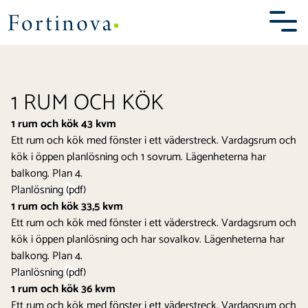
Prästhöjden Fristad
Skip
to
content
1 RUM OCH KÖK
BOENDET
1 rum och kök 43 kvm
OMRÅDET
Ett rum och kök med fönster i ett väderstreck. Vardagsrum och
kök i öppen planlösning och 1 sovrum. Lägenheterna har
KARTA
balkong. Plan 4.
Planlösning (pdf)
BILDER
1 rum och kök 33,5 kvm
Ett rum och kök med fönster i ett väderstreck. Vardagsrum och
KONTAKT
kök i öppen planlösning och har sovalkov. Lägenheterna har
balkong. Plan 4.
Planlösning (pdf)
1 rum och kök 36 kvm
Ett rum och kök med fönster i ett väderstreck. Vardagsrum och