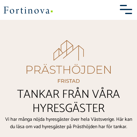
Prästhöjden Fristad
Skip
to
content
BOENDET
OMRÅDET
KARTA
TANKAR FRÅN VÅRA
BILDER
HYRESGÄSTER
KONTAKT
Vi har många nöjda hyresgäster över hela Västsverige. Här kan
du läsa om vad hyresgäster på Prästhöjden har för tankar.